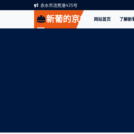
赤水市浇凳港435号
新葡的京集
网站首页
了解新葡
团
350vip8888(中
国)股份有限公
司