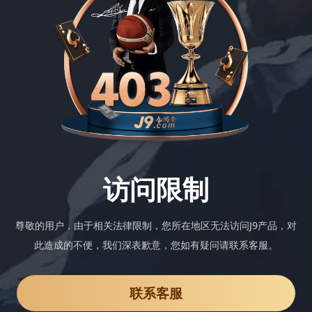
访问限制
尊敬的用户，由于相关法律限制，您所在地区无法访问J9产品，对
此造成的不便，我们深表歉意，您如有疑问请联系客服。
联系客服