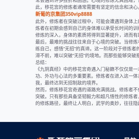
常会遇到许多挫折和困惑。心境的修炼尤其困难，
此，移花宫的修炼者通常需要有坚定的信念和决心
新葡的京集团350vip8888
此外，修炼者在突破过程中，可能会遭遇到身体上
炼者在初期会感到自己的身体难以承受长时间的训
修炼的深入，身体的素质将得到显著提升，进而有
最后，最难的挑战往往来自于心境的突破。当修炼
练自己，感悟“无招”的真谛。这一阶段对于修炼
滞不前，难以突破“无招”的境地。而那些能够突破
总结：
《九阴真经》中的移花宫奇遇入门秘籍不仅仅是一
功、外功与心法的多重要素。修炼者在进入这一体
我，最终达到无招制敌的境界。
然而，修炼移花宫奇遇的道路充满挑战。修炼者不
突破。只有那些具备坚韧毅力和超凡悟性的修炼者
的修炼路径，最终让人明白，武学的奥妙，往往隐