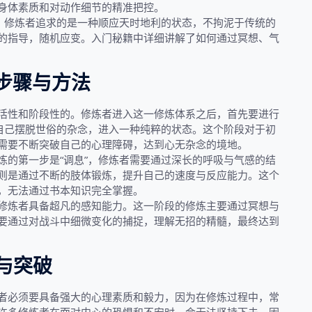
身体素质和对动作细节的精准把控。
界，修炼者追求的是一种顺应天时地利的状态，不拘泥于传统的
的指导，随机应变。入门秘籍中详细讲解了如何通过冥想、气
步骤与方法
活性和阶段性的。修炼者进入这一修炼体系之后，首先要进行
使自己摆脱世俗的杂念，进入一种纯粹的状态。这个阶段对于初
需要不断突破自己的心理障碍，达到心无杂念的境地。
炼的第一步是“调息”，修炼者需要通过深长的呼吸与气感的结
则是通过不断的肢体锻炼，提升自己的速度与反应能力。这个
，无法通过书本知识完全掌握。
修炼者具备超凡的感知能力。这一阶段的修炼主要通过冥想与
要通过对战斗中细微变化的捕捉，理解无招的精髓，最终达到
与突破
者必须要具备强大的心理素质和毅力，因为在修炼过程中，常