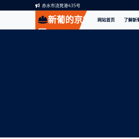
赤水市浇凳港435号
新葡的京集
网站首页
了解新葡
团
350vip8888(中
国)股份有限公
司