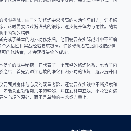
许多修炼者在面对内心的恐惧和不安时，会无法坚持下去。因
。
的极限挑战。由于外功修炼要求极高的灵活性与耐力，许多修
练，这时需要通过渐进式的锻炼，逐步提升体力与耐性。随着
助于内功的培养。
者完成了基本的内外功修炼后，他们需要在实际战斗中不断磨
者的个人悟性和实战经验要求极高。许多修炼者在此阶段依然停
瓶颈的修炼者，才会获得最终的成功。
本简单的武学秘籍，它代表了一个完整的修炼体系，融合了内
系之后，首先要通过心境的净化和内外功的锻炼，逐步提升自
仅要面对身体与心灵的双重考验，还需要在实践中不断探索和
，才能真正领悟到其中的精髓，并在武林中立足。移花宫奇遇
藏在心境的深处，而不是单纯的技术或力量上。